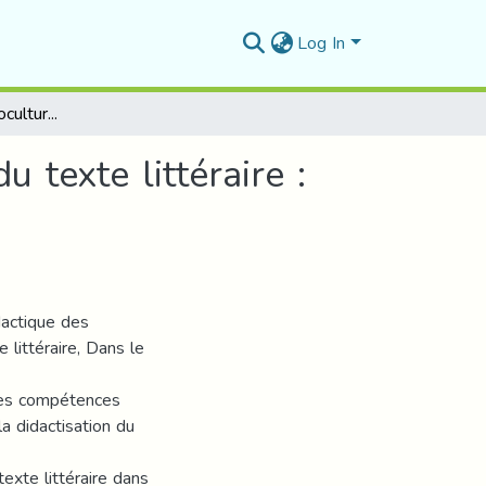
Log In
La compétence socioculturelle et la didactisation du texte littéraire : Cas de la 2AM
 texte littéraire :
dactique des
 littéraire, Dans le
 des compétences
a didactisation du
texte littéraire dans