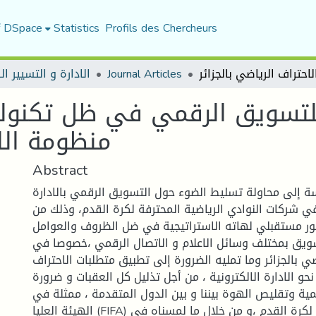
f DSpace
Statistics
Profils des Chercheurs
الادارة و التسيير ا
Journal Articles
تسويق الرقمي في ظل تكنولوج
منظومة الاح
Abstract
ة إلى محاولة تسليط الضوء حول التسويق الرقمي بالادارة
 في شركات النوادي الرياضية المحترفة لكرة القدم، وذلك من
ور مستقبلي لهاته الاستراتيجية في ضل الظروف والعوامل
سويق بمختلف وسائل الاعلام و الاتصال الرقمي ،خصوصا في
ي بالجزائر وما تمليه الضرورة إلى تطبيق متطلبات الاحتراف
نحو الادارة الالكترونية ، من أجل تذليل كل العقبات و ضرورة
مية وتقليص الهوة بيننا و بين الدول المتقدمة ، ممثلة في
الهيئة العليا (FIFA) الاتحاد الدولي لكرة القدم ،و من خلال ما لمسناه في