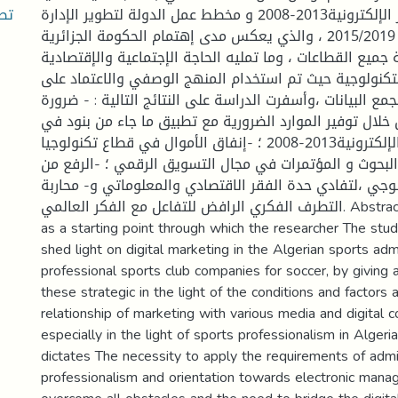
تص
مشروع الجزائر الإلكترونية2013-2008 و مخطط عمل الدولة لتطوير الإدارة
الالكترونية للخماسي 2015/2019 ، والذي يعكس مدى إهتمام الحكومة الجزائرية
جميع القطاعات ، وما تمليه الحاجة الإجتماعية والإقتصادية
تكنولوجية حيث تم استخدام المنهج الوصفي والاعتماد على
جمع البيانات ،وأسفرت الدراسة على النتائج التالية : - ضرورة
خلال توفير الموارد الضرورية مع تطبيق ما جاء من بنود في
مشروع الجزائر الإلكترونية2013-2008 ؛ -إنفاق الأموال في قطاع تكنولوجيا
البحوث و المؤتمرات في مجال التسويق الرقمي ؛ -الرفع من
وجي ،لتفادي حدة الفقر الاقتصادي والمعلوماتي و- محاربة
التطرف الفكري الرافض للتفاعل مع الفكر العالمي. Abstract : it is considered
as a starting point through which the researcher The stud
shed light on digital marketing in the Algerian sports admi
professional sports club companies for soccer, by giving a
these strategic in the light of the conditions and factors 
relationship of marketing with various media and digital 
especially in the light of sports professionalism in Algeri
dictates The necessity to apply the requirements of admi
professionalism and orientation towards electronic manag