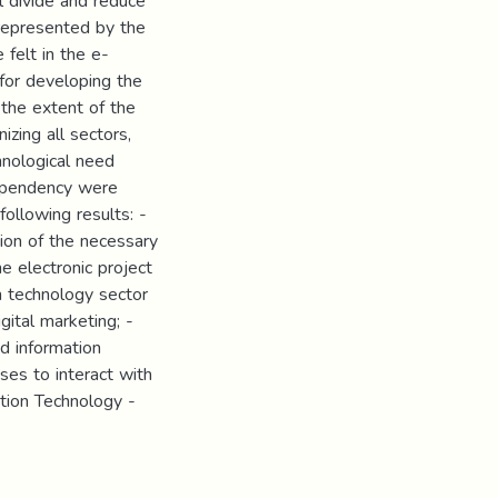
l divide and reduce
represented by the
felt in the e-
 for developing the
the extent of the
izing all sectors,
chnological need
dependency were
following results: -
sion of the necessary
e electronic project
n technology sector
gital marketing; -
d information
ses to interact with
ation Technology -