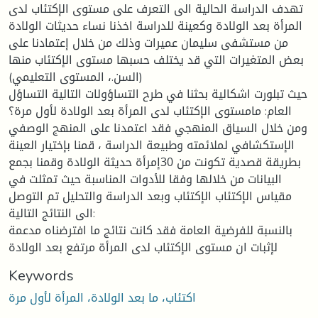
تهدف الدراسة الحالية الى التعرف على مستوى الإكتئاب لدى
المرأة بعد الولادة وكعينة للدراسة اخذنا نساء حديثات الولادة
من مستشفى سليمان عميرات وذلك من خلال إعتمادنا على
بعض المتغيرات التي قد يختلف حسبها مستوى الإكتئاب منها
(السن.، المستوى التعليمي)
حيث تبلورت اشكالية بحثنا في طرح التساؤولات التالية التساؤل
العام: مامستوى الإكتئاب لدى المرأة بعد الولادة لأول مرة؟
ومن خلال السياق المنهجي فقد اعتمدنا على المنهج الوصفي
الإستكشافي لملائمته وطبيعة الدراسة ، قمنا بإختيار العينة
بطريقة قصدية تكونت من 30إمرأة حديثة الولادة وقمنا بجمع
البيانات من خلالها وفقا للأدوات المناسبة حيث تمثلت في
مقياس الإكتئاب الإكتئاب وبعد الدراسة والتحليل تم التوصل
الى النتائج التالية:
بالنسبة للفرضية العامة فقد كانت نتائج ما افترضناه مدعمة
لإثبات ان مستوى الإكتئاب لدى المرأة مرتفع بعد الولادة
Keywords
اكتئاب، ما بعد الولادة، المرأة لأول مرة