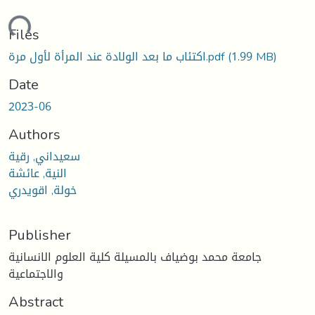
oading...
Files
(1.99 MB)
اكتئاب ما بعد الولادة عند المرأة لأول مرة.pdf
Date
2023-06
Authors
سعيداني, رقية
النية, عائشة
خولة, اقويدري
Publisher
جامعة محمد بوضياف بالمسيلة كلية العلوم الانسانية
والاجتماعية
Abstract