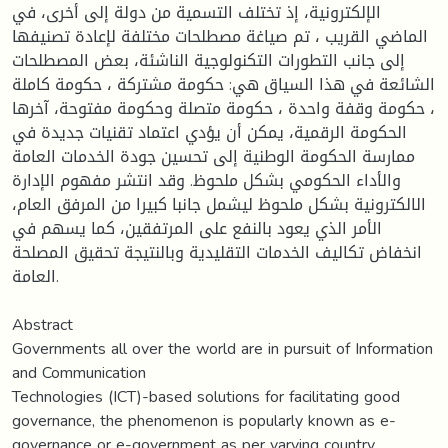
الإلكترونية، إذ تختلف التسمية من دولة إلى أخرى، في
الماضي القريب ، تم صياغة مصطلحات مختلفة لإعادة تصنيفها
إلى جانب التطورات التكنولوجية الناشئة، بعض المصطلحات
الشائعة في هذا السياق هي: حكومة مشتركة ، حكومة كاملة
، حكومة وقفة واحدة ، حكومة متصلة وحكومة مفتوحة، آخرها
الحكومة الرقمية، يمكن أن يؤدي اعتماد تقنيات جديدة في
ممارسة الحكومة الوطنية إلى تحسين جودة الخدمات العامة
والأداء الحكومي بشكل ملحوظ. وقد انتشر مفهوم الإدارة
الالكترونية بشكل ملحوظ ليشمل جانبا كبيرا من المرفق العام،
الأمر الذي يعود بالنفع على المرتفقين، كما يسهم في
انخفاض تكاليف الخدمات التقليدية وبالنتيجة تحقيق المصلحة
العامة.
Abstract
Governments all over the world are in pursuit of Information
and Communication
Technologies (ICT)-based solutions for facilitating good
governance, the phenomenon is popularly known as e-
governance or e-government as per varying country