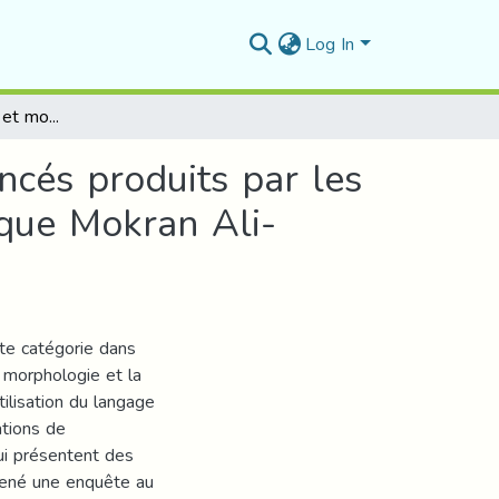
Log In
Analyse phonétique et morphosyntaxique des énoncés produits par les enfants trisomiques 21 du centre psychopédagogique Mokran Ali-M'sila
cés produits par les
que Mokran Ali-
te catégorie dans
a morphologie et la
tilisation du langage
ations de
ui présentent des
mené une enquête au