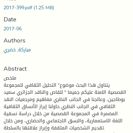
2017-399.pdf
(1.25 MB)
Date
2017-06
Authors
مباركة, خضري
Abstract
ملخص
يتناول هذا البحث موضوع" التحليل الثقافي للمجموعة
القصصية اللعنة عليكم جميعا " للقاص والناقد الجزائري سعيد
بوطاجين، وعالجنا في الجانب النظري مفاهيم ومرجعيات النقد
الثقافي في الجانب النظري حاولنا إبراز الأنساق الثقافية
المضمرة في المجموعة القصصية من خلال دراسة نسقية
اللغة الاستعمارية، والنسق الاجتماعي والحضاري، ومن خلال
تقديم الشخصيات المثقفة وإبراز علاقتها بالسلطة.