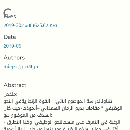
Loading...
Files
2019-302.pdf
(625.62 KB)
Date
2019-06
Authors
مرزاقة, بن صوشة
Abstract
ملخص:
تتناولالدراسة الموضوع الآتي: " القوة الإنجازيةفي النحو
الوظيفي " مقامات بديع الزمان الهمذاني –أنموذجا-حيث كان
الهدف من الموضوع هو:
- الرغبة في التعرف على منهجالنحو الوظيفي، وكذا التطرق
أكثر في جوانب هذه النظرية ومبادئها من خلال إبراز أهمية