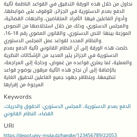
نحاول من خلال هذه الورقة التدقيق في القواعد الناظمة لآلية
الدفع بعدم الدستورية في الجزائر، للوقوف على ضوابطها،
وأدوار الفاعلين فيها: الأفراد المتقاضين، والجهات القضائية،
والمجلس الدستوري، وذلك من خلال استخلاصها من النصوص
الموزعة بينها: النص الدستوري، والقانون العضوي رقم 18-16،
والنظام المحدد لقواعد عمل المجلس الدستوري.
خلصت هذه الورقة إلى أن النظام القانوني لآلية الدفع بعدم
الدستورية في الجزائر يثير العديد من الإشكالات النظرية
والعملية، لما يعتري قواعده من غموض، وحاجة إلى المراجعة،
بالإضافة إلى أن نجاح هذه الآلية مرهون بوضوح قواعد
تنظيمها، وبتظافر جهود جميع الفاعلين لتحقيق الغاية
المرجوة من إقرارها
Keywords
الدفع بعدم الدستورية، المجلس الدستوري، الحقوق والحريات،
القضاء، النظام القانوني
URI
https://depot.univ-msila.dz/handle/123456789/22053