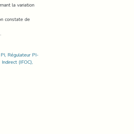
nant la variation
on constate de
.
PI, Régulateur PI-
ndirect (IFOC),