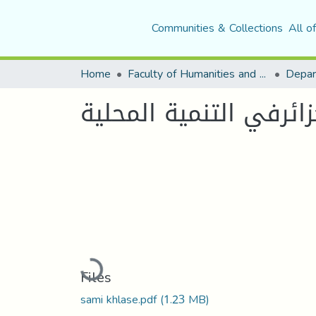
Communities & Collections
All o
Home
Faculty of Humanities and Social Sciences
ائرفي التنمية المحلية
Loading...
Files
sami khlase.pdf
(1.23 MB)