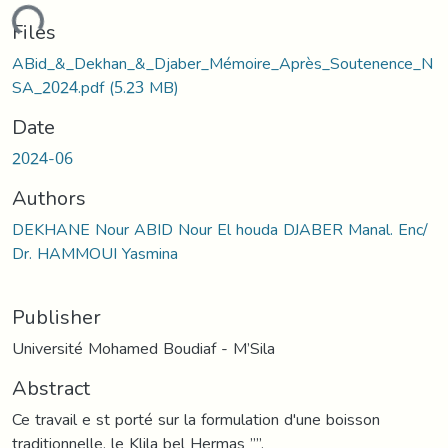
ding...
Files
ABid_&_Dekhan_&_Djaber_Mémoire_Après_Soutenence_N
SA_2024.pdf
(5.23 MB)
Date
2024-06
Authors
DEKHANE Nour ABID Nour El houda DJABER Manal. Enc/
Dr. HAMMOUI Yasmina
Publisher
Université Mohamed Boudiaf - M’Sila
Abstract
Ce travail e st porté sur la formulation d'une boisson
traditionnelle, le Klila bel Hermas ’’’’,