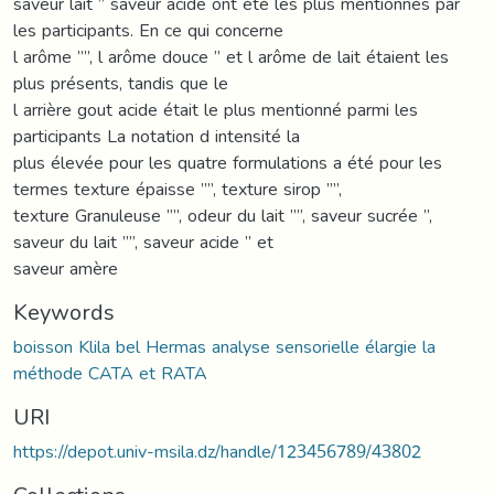
saveur lait ’’ saveur acide ont été les plus mentionnés par
les participants. En ce qui concerne
l arôme ’’’’, l arôme douce ’’ et l arôme de lait étaient les
plus présents, tandis que le
l arrière gout acide était le plus mentionné parmi les
participants La notation d intensité la
plus élevée pour les quatre formulations a été pour les
termes texture épaisse ’’’’, texture sirop ’’’’,
texture Granuleuse ’’’’, odeur du lait ’’’’, saveur sucrée ’’,
saveur du lait ’’’’, saveur acide ’’ et
saveur amère
Keywords
boisson Klila bel Hermas analyse sensorielle élargie la
méthode CATA et RATA
URI
https://depot.univ-msila.dz/handle/123456789/43802