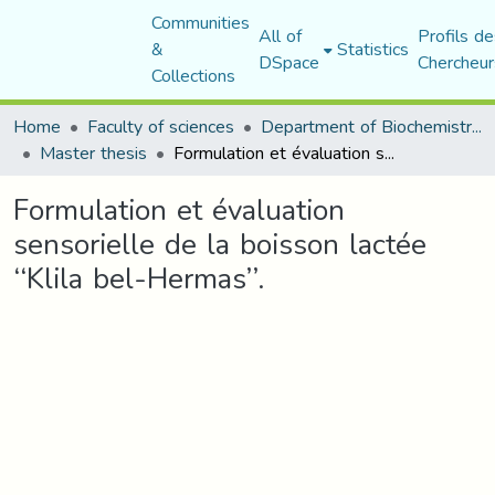
Communities
All of
Profils de
&
Statistics
DSpace
Chercheur
Collections
Home
Faculty of sciences
Department of Biochemistry and Microbiology
Master thesis
Formulation et évaluation sensorielle de la boisson lactée ‘‘Klila bel-Hermas’’.
Formulation et évaluation
sensorielle de la boisson lactée
‘‘Klila bel-Hermas’’.