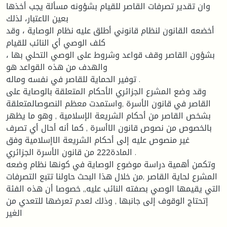
وان تقدير تصرفات القاصر للقيام بشؤونه مسألة يجب أخذها
بعين الاعتبار، لذلك
أخضعه القانون لنظام قانوني أطلق عليه نظام الوصاية ، وقد
كلف الوصي أي النائب للقيام
بشؤون القاصر وقف قواعد وشروط على الوصي التحلي بها ،
والهدف من هذه القواعد هو
توفير الحماية للقاصر في نفسه وماله .
وقد وضع المشرع الجزائري الأحكام المتعلقة بالوصاية على
القاصر في قانون الأسرة ,واستمدت معظم النصوصالمتعلقة
بشخص القاصر من أحكام الشريعة الإسلامية , وهو ما يظهر
بالخصوص من نصوص قانون الاأسرة , كما أنه أحال أي تصرف
غير منصوص عليه إلى أحكام الشريعة الاإسلامية وفق
المادة222 من قانون الأسرة الجزائري .
وتكمن أهمية دراسة موضوع الوصاية في كونها نظام وضعه
المشرع لحاية القاصر ,من خلال هذا البحث حاولنا تتبع التصرفات
التي يقيمها الوصي بصفته النائب عليه,, خصوصا أن هذه الفئة
إتحتاج الوقوف إلى جانبها , وذلك لعدم تعرضها للتعدي من
الغير