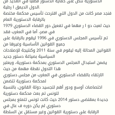
الدستوریة تنص على حمایة الدستور مطلبا في العدید من
الدول الدیمق ا رطیة.
فنجد مصر كانت من الدول التي اقترحت تأسیس محكمة مختصة
بالرقابة الدستوریة العام
1979 حیث لعبت دو ا ر مهما في تفعیل دور القضاء الدستوري
في مصر، أما في المغرب فقد
تم تأسیس المجلس الدستوري في 1996 لیقوم بالرقابة على
جمیع القوانین الأساسیة وغیرها من
القوانین المحالة إلیه لیقوم في سنة 2011 وكنتیجة للإصلاحات
السیاسیة بصیاغة دستور جدید
یضمن استبدال المجلس الدستوري بمحكمة دستوریة، ویعتبر
هذا التحول نقطة مهمة من حیث
الارتقاء بالقضاء الدستوري في المغرب من مجلس دستوري
لمحكمة دستوریة تتضمن
اختصاصات أوسع ودور أهم لتجسید دولة القانون، بالنسبة
لتونس تم بعث محكمة دستوریة
جدیدة بمقتضى دستور 2014 حیث كانت تونس تتمتع بمجلس
دستوري لم یكن دوره ف عال في
الرقابة على دستوریة القوانین وغیر مستقل عن السلطة