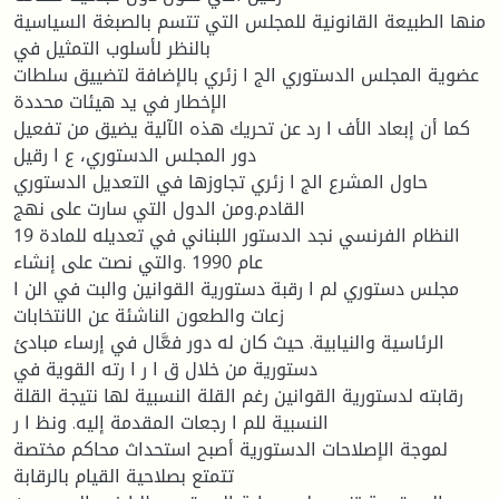
منها الطبیعة القانونیة للمجلس التي تتسم بالصبغة السیاسیة
بالنظر لأسلوب التمثیل في
عضویة المجلس الدستوري الج ا زئري بالإضافة لتضییق سلطات
الإخطار في ید هیئات محددة
كما أن إبعاد الأف ا رد عن تحریك هذه الآلیة یضیق من تفعیل
دور المجلس الدستوري، ع ا رقیل
حاول المشرع الج ا زئري تجاوزها في التعدیل الدستوري
القادم.ومن الدول التي سارت على نهج
النظام الفرنسي نجد الدستور اللبناني في تعدیله للمادة 19
عام 1990 .والتي نصت على إنشاء
مجلس دستوري لم ا رقبة دستوریة القوانین والبت في الن ا
زعات والطعون الناشئة عن الانتخابات
الرئاسیة والنیابیة. حیث كان له دور فعَّال في إرساء مبادئ
دستوریة من خلال ق ا ر ا رته القویة في
رقابته لدستوریة القوانین رغم القلة النسبیة لها نتیجة القلة
النسبیة للم ا رجعات المقدمة إلیه. ونظ ا ر
لموجة الإصلاحات الدستوریة أصبح استحداث محاكم مختصة
تتمتع بصلاحیة القیام بالرقابة