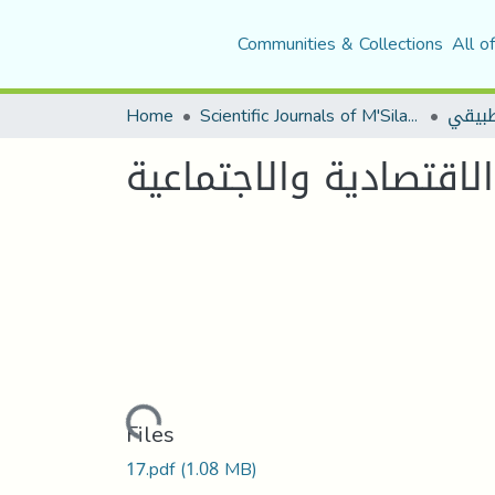
Communities & Collections
All o
Home
Scientific Journals of M'Sila University
اقتصادية والاجتماعية
Loading...
Files
17.pdf
(1.08 MB)