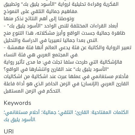
الفكرية وقراءة تحليلية لرواية "الأسود يليق بك" وتطبيق
مفاهيم جمالية التلقي على النموذج.
وتوصلنا إلى أهم النتائج نذكر منها:
- أبعاد القراءات المختلفة للنص الواحد "الأسود يليق بك"
ظاهرة جمالية جسدت الواقع وأبرز مشكلاته، هذا التنوع منح
النص بعدا جماليا تعبيريا في الدراسة والتحليل.
- تعبير الرواية والكاتبة عن فئة يدعي العالم أنها فئة مهمشة
في المجتمع العربي هي فئة النساء.
فالإشكالية التي طرحت سلفا تجلت في: ما مدى تأثير رواية
"الأسود يليق بك" عند القارئ وانتشارها في الواقع؟
فأحلام مستغانمي في عملها عبرت عند اشكالية من اشكاليات
القارئ العربي (الإنسان) في الزمن الحاضر الذي هو أداة فاعلة
التحكم في الزمن المستقبل.
Keywords
الكلمات المفتاحية: القارئ؛ التلقي؛ جمالية؛ أحلام مستغانمي؛
الأسود يليق بك.
URI