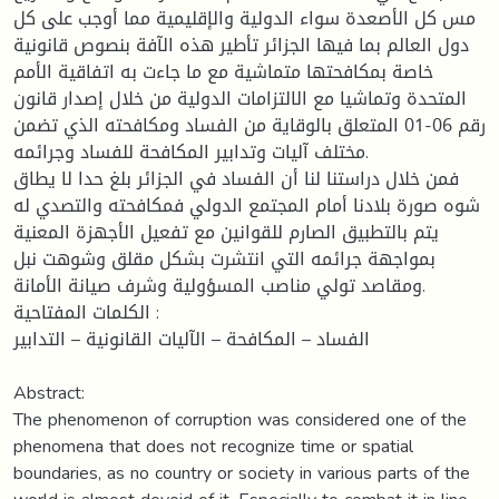
مس كل الأصعدة سواء الدولية والإقليمية مما أوجب على كل
دول العالم بما فيها الجزائر تأطير هذه الآفة بنصوص قانونية
خاصة بمكافحتها متماشية مع ما جاءت به اتفاقية الأمم
المتحدة وتماشيا مع الالتزامات الدولية من خلال إصدار قانون
رقم 06-01 المتعلق بالوقاية من الفساد ومكافحته الذي تضمن
مختلف آليات وتدابير المكافحة للفساد وجرائمه.
فمن خلال دراستنا لنا أن الفساد في الجزائر بلغ حدا لا يطاق
شوه صورة بلادنا أمام المجتمع الدولي فمكافحته والتصدي له
يتم بالتطبيق الصارم للقوانين مع تفعيل الأجهزة المعنية
بمواجهة جرائمه التي انتشرت بشكل مقلق وشوهت نبل
ومقاصد تولي مناصب المسؤولية وشرف صيانة الأمانة.
الكلمات المفتاحية :
الفساد – المكافحة – الآليات القانونية – التدابير
Abstract:
The phenomenon of corruption was considered one of the
phenomena that does not recognize time or spatial
boundaries, as no country or society in various parts of the