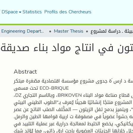
f DSpace
Statistics
Profils des Chercheurs
Urban Engineering Department
Master Thesis
الزيتون في انتاج مواد بناء صديق
Abstract
رسة د ارس َة جدوى مشروع مؤسسة اقتصادية مصّغرة مبتكر
تحت مسمى ECO-BRIQUE
،DZ وبالاسم التجاري ،BRIKOVEN ينتمي إلى قطاع صناعة مواد البناء
لمشروع منتجًا إنشائيًا هجينًا يُعرف بـ"الطوب الطيني البيئي
ياً"، ويتميز بدمج تفل الزيتون — المخَّلف الصلب الناتج عن عصر
ه ِحشواً عضوياً في مصفوفة ت اربية قوامها الطين والرمل
كانيكي، يخضع الخليط لمعالجة حرارية عبر عملية التلبيد في
حلل خلالها الجزيئات العضوية باحت ارق ذاتي، مما يُوّلِد شبك