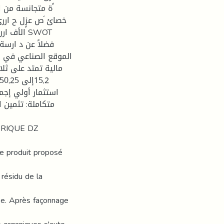
ة متجانسة من الم
خصائ َص عزٍل ح ار
الأ SWOT
الموقع الصناعي في ول
مالية تمتد على ثلا
متكاملة: تثمين ا
O-BRIQUE DZ
Le produit proposé
 résidu de la
se. Après façonnage