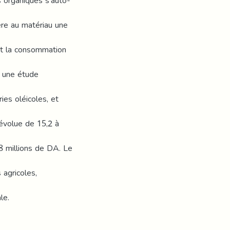
es organiques s'auto-
ère au matériau une
nt la consommation
 une étude
ies oléicoles, et
l évolue de 15,2 à
8 millions de DA. Le
 agricoles,
le.