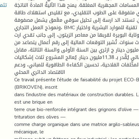
تثمي
ًسامات المجهرية المغلقة. يمنح هذا الآليةُ المادةَ الناتجَة
ري متفوقة على الطوب التقليدي، مع تقليص استهلاك طاقة
ف ارن. تستند الد ارسة إلى تحليل سوقي معَّمق يشمل مصفوفة
ونموذج العمل التجاري، BMC فضلاً عن د ارسة تقنية للموارد البشرية واختيار
اية البويرة لقربها من معاصر الزيتون، إلى جانب تقدي ارت
ث سنوات. تُشير التوقعات المالية إلى رقم أعمال يتصاعد من
15,2إلى 50,25مليون دينار ج ازئري بين السنة الأولى والسنة الثالثة، مقابل
استثمار أولي إجمالي يُقَّدر بـ 11,38مليون دينار. يُعالج المشروع ثلاث إشكاليات
لمخَّلفات الفلاحية، تحسين الكفاءة الطاقوية للمباني، ودعم
الاقتصاد الدائري المحلي
Ce travail présente l'étude de faisabilité du projet EC
(BRIKOVEN), inscrit
dans l'industrie des matériaux de construction durables. 
est une brique en
terre crue bio-renforcée intégrant des grignons d'olive —
trituration des olives —
comme charge organique dans une matrice argilo-sableu
mécanique, le