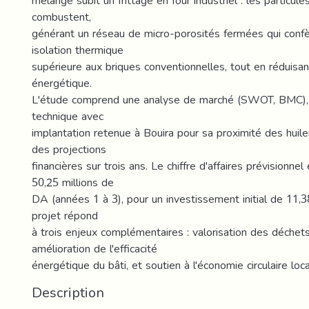
mélange subit un frittage en four industriel : les particul
combustent,
générant un réseau de micro-porosités fermées qui conf
isolation thermique
supérieure aux briques conventionnelles, tout en réduisa
énergétique.
L'étude comprend une analyse de marché (SWOT, BMC),
technique avec
implantation retenue à Bouira pour sa proximité des huiler
des projections
financières sur trois ans. Le chiffre d'affaires prévisionne
50,25 millions de
DA (années 1 à 3), pour un investissement initial de 11,3
projet répond
à trois enjeux complémentaires : valorisation des déchets
amélioration de l'efficacité
énergétique du bâti, et soutien à l'économie circulaire loca
Description