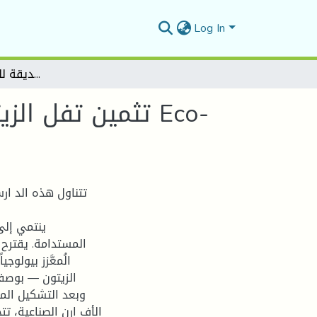
Log In
تثمين تفل الزيتون في انتاج مواد بناء صديقة للبيئة ـ دراسة لمشروع Eco-Brique DZ
تثمين تفل  Eco-
تتناول هذه الد ا
المستدامة. يقترح ا
الُمعَّزز بيولوج
الزيتون — بوصف.
وبعد التشكيل المي
الأف ارن الصناعية، تت