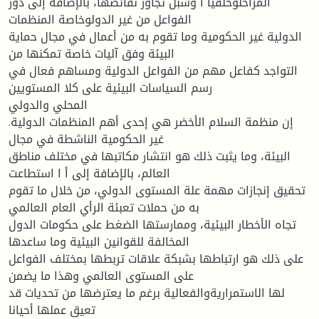
المراحلوخلفيا ا وسبل تجاوز نقائصها، بالإضافة إلى دور
الفواعل من غير الدولوخاصة المنظمات
الدولية غير الحكومية وما تقوم به من أعمال في مجال حماية
البيئة وفق آليات خاصة تمكنها من
التواجد كفاعل مهم من الفواعل الدولية ومساهم فعال في
رسم السياسات البيئية على كلا المستويين
المحلي والدولي
.إن منظمة السلام الأخضر هي إحدى أهم المنظمات الدولية
غير الحكومية الناشطة في مجال
البيئة، وما يثبت ذلك هو انتشار مكاتبها في مختلف مناطق
العالم، بالإضافة إلى أ ا استطاعت
تحقيق إنجازات مهمة علة المستوى الدولي، من خلال ما تقوم
به من حملات تعبئة الرأي العام العالمي
تجاه الأخطار البيئية، وممارستها الضغط على حكومات الدول
المخالفة للقوانين البيئية وما ساعدها
على ذلك هو ارتباطها بشبكة علاقات تربطها بمختلف الفواعل
على المستوى العالمي وهذا ما يضمن
لها الاستمراريةوالفعالية برغم ما يعترضها من تحديات قد
تعيق عملها أحيانا