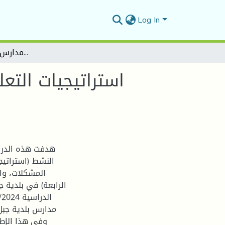
Log In
استراتيجيات التعلم النشط ودورها في إثارة الفاعلية لدى تلاميذ السنة الرابعة ابتدائي – مدارس جبل أمساعد أنموذجًا-
استراتيجيات التع
هدفت هذه الدرا
النشط (استراتيجي
المشكلات، واس
الرابعة) في بلدية ج
مدارس بلدية جبل
وفي هذا الإطا