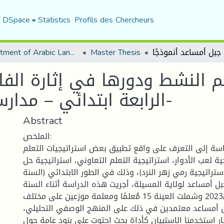
f DSpace
Statistics
Profils des Chercheurs
Department of Arabic Language and Literature
Master Thesis
لم النشط ودورها في إثارة الفا
الرابعة ابتدائي – مدارس جبل أمساعد أنموذجًا-
Abstract
الملخص:
سة إلى التعرف على واقع تطبيق بعض استراتيجيات التعلم
ة لعب الأدوار، استراتيجية التعلم التعاوني، استراتيجية حل
تراتيجية رمي زهر النرد)، وذلك في الطور الابتدائي (السنة
بل أمساعد لولاية المسيلة، أجريت هذه الدراسة أثناء السنة
الدراسية 2023/2024 وشملت العينة 15 مُعلمًا ومعلمة موزعين على مختلف
 أمساعد معتمدين في ذلك على المنهج الوصفي التحليلي،
ر استخدمنا الاستبيان كأداة بحث احتوت على بنود عامة حول