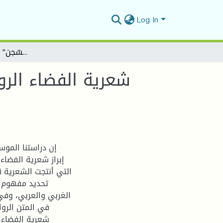
Log In
شعرية الفضاء الروائي في أدب السّجون رواية "يا صاحبيْ السّجن" لأيمن العتوم أنموذجا
شعرية الفضاء الرو
إن دراستنا المو
إبراز شعرية الفضاء
التي أنتجت الشعرية ق
تحديد مفهوم ا
الغربي والعربي، وف
في المتن الروا
شعرية الفضاء،