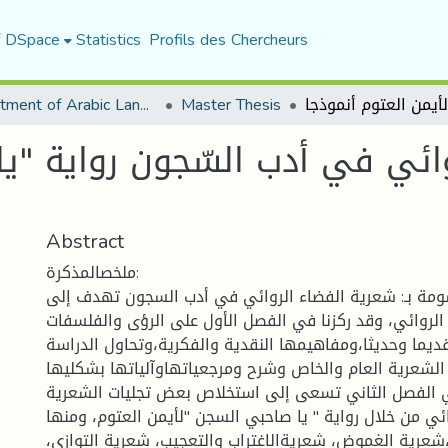
f DSpace
Statistics
Profils des Chercheurs
Department of Arabic Language and Literature
Master Thesis
ائي في أدب السّجون رواية "يا
Abstract
ملخصالمذكرة:
سومة بـ: شعرية الفضاء الروائي في أدب السجون تهدف إلى
 الروائي، وقد ركزنا في الفصل الأول على الرؤى والفلسفات
ديما وحديثا،ومفاهيمها النقدية والفكرية،وتحاول الدراسة
لشعرية العام والخاص وشرح ومرجعياتهاوآلياتها بشكليها
ي الفصل الثاني تسعى إلى استخلاص بعض تجليات الشعرية
ئي من خلال رواية " يا صاحبي السجن "لأيمن العتوم، ومنها
شعرية الغموض، شعريةالاغتراب والتعجيب، شعرية التوازي،