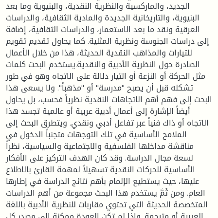
الجديد، والماركسية والنظرية النقدية، والبنيوية وما بعد
البنيوية، والتاريخانية الجديدة والمادية الثقافية، والدراسات
العرقية ونقد ما بعد الاستعمار، والدراسات الثقافية، إضافة
إلى دراسات الجنوسة ونظرية المثلية. كما يحاول تقديم تقويم
للتيارات والمذاهب النقدية الحديثة، هذا من خلال الأعمال
الصادرة حول النظرية الأدبية والنقدية.يستخدم البحث كلمات
مثل الحركة أو النزعة أو التيار دلالة على الاتجاه وهو في طور
تشكله قبل أن يصبح "مدرسة" أو "مذهباً". ولا يسعى هذا
البحث إلى فهم أهم الاتجاهات النقدية نظرياً فحسب، بل يحاول
أيضاً الإشارة إلى أعمال أدبية عربية أو عالمية تجسد هذا
الاتجاه أو ذاك فنياً عبر تفاعل أدبي ونقدي. ويتطرق البحث إلى
الملامح الأساسية في تلك التوجهات متجنباً الدخول في
مناقشة مداخلها الفلسفية والاجتماعية والسياسية، نظراً
لسعة مجال الدراسة. وقد كان الهدف التركيز على الأفكار
الأساسية للحركات النقدية تسهيلاً لمهمة القارئ بالاطلاع
عليها، حيث يستطيع الإلمام بأهم نتائج الدراسة في إطارها
العام. ومن ثَمَّ يستخدم هذا البحث مجموعة من أهم الدراسات
المتخصصة الحديثة التي تحتوي مقاربات للنظرية الأدبية باللغة
العربية أو مترجمة. وإذا لم تكن العودة ممكنة إلى مصدر كل