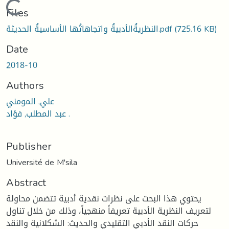
Loading...
Files
(725.16 KB)
النظريةُالأدبيةُ واتجاهاتُها الأساسيةُ الحديثة.pdf
Date
2018-10
Authors
علي, المومني
عبد المطلب, فؤاد .
Publisher
Université de M'sila
Abstract
يحتوي هذا البحث على نظرات نقدية أدبية تتضمن محاولة
لتعريف النظرية الأدبية تعريفاً منهجياً، وذلك من خلال تناول
حركات النقد الأدبي التقليدي والحديث: الشكلانية والنقد