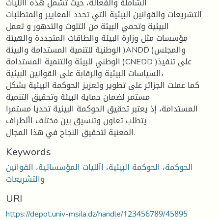
الشاملة والفعالة، حيث تشمل هذه اآلليات
التشريعات والقوانين البيئية التي تحدد المعايير والمتطلبات
البيئية وتحمي البيئة من التلوث والتدهور و تعمل
مؤسسات مثل وزارة البيئة والطاقات المتجددة والهيئة
الوطنية للتنمية المستدامة والبيئة )ANDD )والمجلس
الوطني للبيئة والتنمية المستدامة )CNEDD )على تنفيذ
السياسات البيئية والرقابة على القوانين البيئية،
كما عملت الجزائر على تطوير وتعزيز الحوكمة البيئية بشكل
مستمر لضمان حماية البيئة وتحقيق التنمية
المستدامة، إذ يعتبر تحقيق الحوكمة البيئية تحديا مستمرا
يتطلب تعاون وتنسيق بين مختلف األطراف
المعنية لتحقيق النجاح في هذا المجال.
Keywords
الحوكمة، الحوكمة البيئية، اآلليات المؤسساتية، القوانين
والتشريعات
URI
https://depot.univ-msila.dz/handle/123456789/45895