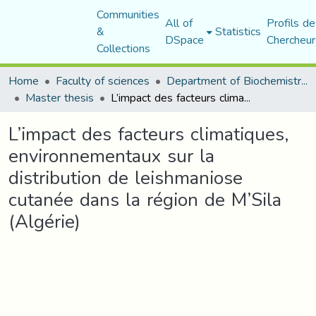
Communities
All of
Profils de
&
Statistics
DSpace
Chercheur
Collections
Home
Faculty of sciences
Department of Biochemistry and Microbiology
Master thesis
L’impact des facteurs climatiques, environnementaux sur la distribution de leishmaniose cutanée dans la région de M’Sila (Algérie)
L’impact des facteurs climatiques,
environnementaux sur la
distribution de leishmaniose
cutanée dans la région de M’Sila
(Algérie)