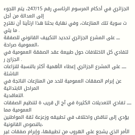
الجزائري في أحكام المرسوم الرئاسي رقم 247/15، يتم اللجوء
إلى العدالة من أجل
ت سوية تلك المنازعات، وفي نهاية بحثنا هذا ارتأينا أن نقترح
ما يلي .
ــــ على المشرع الجزائري تحديد التكييف القانوني للصفقة
العمومية صراحة،
لتفادي كل الاختلافات حول طبيعة عقد الصفقة العمومية في
الجزائ ر .
ـــــ على المشرع الجزائري إعطاء الأهمية أكثر بالنسبة للنزاعات
الناشئة
عن إبرام الصفقات العمومية للحد من المنازعات الناتجة في
المراحل الابتدائية
التعاقدية.
ـــــ تفادي التعديلات الكثيرة في آج ال قريب ة لتنظيم الصفقات
العمومية مما
يؤدي إلى تناقض واختلاف في تطبيقه وزعزعة ثقة المواطنين
بالنصوص القانونية،
الأمر الذي يشجع على الهروب من تطبيقها، وإبرام صفقات غير