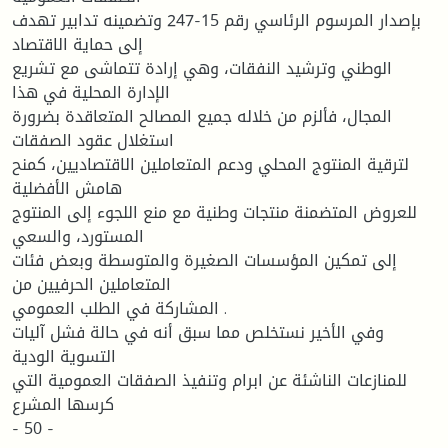
بإصدار المرسوم الرئاسي رقم 15-247 وتضمينه تدابير تهدف
إلى حماية الاقتصاد
الوطني وترشيد النفقات، وهي إرادة تتماشى مع تشريع
الإدارة المحلية في هذا
المجال، فألزم من خلاله جميع المصالح المتعاقدة بضرورة
استغلال عقود الصفقات
لترقية المنتوج المحلي ودعم المتعاملين الاقتصاديين، كمنح
هامش الأفضلية
للعروض المتضمنة منتجات وطنية مع منع اللجوء إلى المنتوج
المستورد، والسعي
إلى تمكين المؤسسات الصغيرة والمتوسطة وبعض فئات
المتعاملين الحرفيين من
المشاركة في الطلب العمومي .
وفي الأخير نستخلص مما سبق أنه في حالة فشل آليات
التسوية الودية
للمنازعات الناشئة عن ابرام وتنفيذ الصفقات العمومية التي
كرسها المشرع
- 50 -