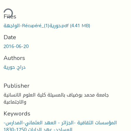
ding...
Files
الواجهة-Récupéré_حورية(1).pdf
(4.41 MB)
Date
2016-06-20
Authors
دراج, حورية
Publisher
جامعة محمد بوضياف بالمسيلة كلية العلوم الانسانية
والاجتماعية
Keywords
المؤسسات الثقافية -الجزائر - العهد العثماني-المدارس-
المساجد- عهد الدايات 1750-1830