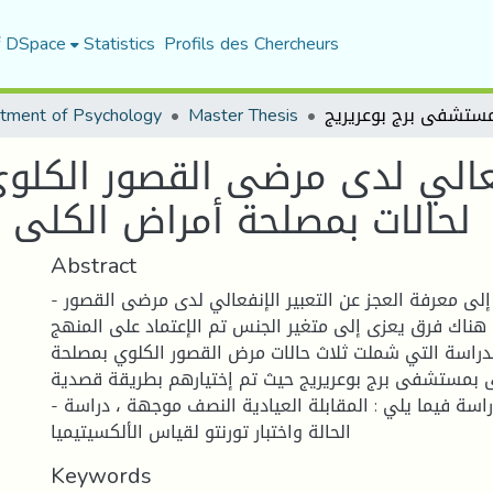
f DSpace
Statistics
Profils des Chercheurs
tment of Psychology
Master Thesis
نفعالي لدى مرضى القصور الكلو
لحالات بمصلحة أمراض الكلى 
Abstract
- تهدف هذه الدراسة إلى معرفة العجز عن التعبير الإنفعالي لدى مرضى القصور
 هناك فرق يعزى إلى متغير الجنس تم الإعتماد على المنهج
لدراسة التي شملت ثلاث حالات مرض القصور الكلوي بمصلحة
 بمستشفى برج بوعريريج حيث تم إختيارهم بطريقة قصدية
- تمثلت أدوات الدراسة فيما يلي : المقابلة العيادية النصف موجهة ، دراسة
الحالة واختبار تورنتو لقياس الألكسيتيميا
Keywords