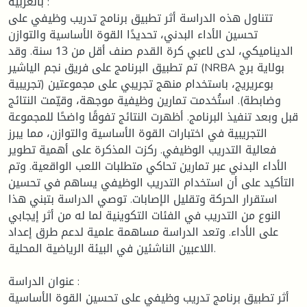
بالعربية :
تتناول هذه الدراسة أثر تطبيق برنامج تدريب وظيفي على
تحسين الأداء البدني، تحديدًا القوة الأساسية والتوازن
الديناميكي، لدى لاعبي كرة القدم صنف أقل من 13 سنة. وقد
تم تطبيق البرنامج على فريق نجم الياشير (NRBA بولاية برج
بوعريريج، باستخدام منهج تجريبي على مجموعتين (تجريبية
وضابطة). استُخدمت تمارين وظيفية موجهة، وقيّمت النتائج
قبل وبعد تنفيذ البرنامج. أظهرت النتائج تفوقًا واضحًا للمجموعة
التجريبية في اختبارات القوة الأساسية والتوازن، مما يبرز
فعالية التدريب الوظيفي. ركزت المذكرة على أهمية تطوير
الأداء البدني عبر تمارين تحاكي متطلبات اللعب الواقعية. وتم
التأكيد على أن استخدام التدريب الوظيفي يساهم في تحسين
استقرار الحركة وتقليل الإصابات. توصي الدراسة بتبني هذا
النوع من التدريب في الفئات التكوينية لما له من أثر إيجابي
على الأداء. وتعد الدراسة مساهمة علمية لدعم طرق إعداد
اللاعبين الناشئين في البيئة الرياضية المحلية.
عنوان الدراسة :
أثر تطبيق برنامج تدريب وظيفي على تحسين القوة الأساسية