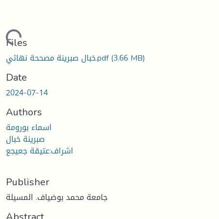
Loading...
Files
(3.66 MB)
خبال صبرينة مصححة نهائي.pdf
Date
2024-07-14
Authors
اسماء بورومة
صبرينة خبال
اشراف:عتيقة جعيجع
Publisher
جامعة محمد بوضياف. المسيلة
Abstract