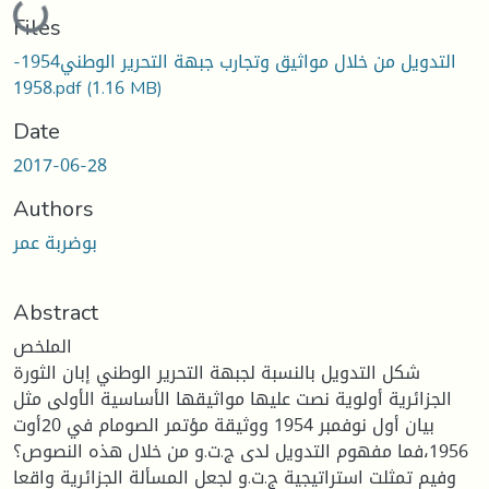
Loading...
Files
التدويل من خلال مواثيق وتجارب جبهة التحرير الوطني1954-
1958.pdf
(1.16 MB)
Date
2017-06-28
Authors
بوضربة عمر
Abstract
الملخص
شكل التدويل بالنسبة لجبهة التحرير الوطني إبان الثورة
الجزائرية أولوية نصت عليها مواثيقها الأساسية الأولى مثل
بيان أول نوفمبر 1954 ووثيقة مؤتمر الصومام في 20أوت
1956،فما مفهوم التدويل لدى ج.ت.و من خلال هذه النصوص؟
وفيم تمثلت استراتيجية ج.ت.و لجعل المسألة الجزائرية واقعا