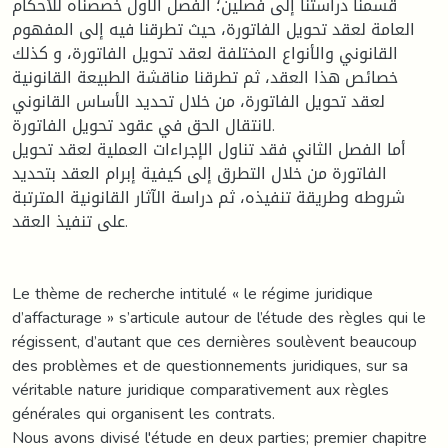
قسمنا دراستنا إلى فصلين؛ الفصل الأول خصصناه للأحكام
العامة لعقد تحويل الفاتورة، حيث تطرقنا فيه إلى المفهوم
القانوني والأنواع المختلفة لعقد تحويل الفاتورة، و كذلك
خصائص هذا العقد، ثم تطرقنا مناقشة الطبيعة القانونية
لعقد تحويل الفاتورة، من خلال تحديد الأساس القانوني
لانتقال الحق في عقود تحويل الفاتورة.
أما الفصل الثاني فقد تناول الإجراءات العملية لعقد تحويل
الفاتورة من خلال التطرق إلى كيفية إبرام العقد بتحديد
شروطه وطريقة تنفيذه، ثم دراسة الآثار القانونية المترتبة
على تنفيذ العقد.
Le thème de recherche intitulé « le régime juridique
d’affacturage » s’articule autour de l’étude des règles qui le
régissent, d’autant que ces dernières soulèvent beaucoup
des problèmes et de questionnements juridiques, sur sa
véritable nature juridique comparativement aux règles
générales qui organisent les contrats.
Nous avons divisé l'étude en deux parties; premier chapitre