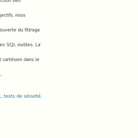
ection des
ectifs, nous
uverte du filtrage
es SQL inutiles. La
t cartésien dans le
.
, tests de sécurité.