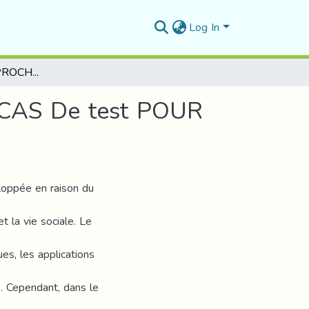
Log In
Une NOUVelle APPROCHE DE GENERATIOn DE CAS De test POUR LA DETECTION DE VULNERABILITE SQLI
CAS De test POUR
loppée en raison du
t la vie sociale. Le
ues, les applications
. Cependant, dans le