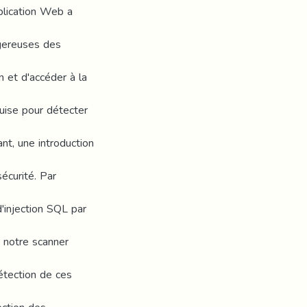
plication Web a
ngereuses des
n et d'accéder à la
quise pour détecter
t, une introduction
sécurité. Par
'injection SQL par
 notre scanner
détection de ces