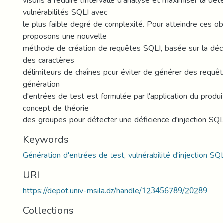
visons à réduire l'intervalle d'analyse et maximiser la dét
vulnérabilités SQLI avec
le plus faible degré de complexité. Pour atteindre ces obj
proposons une nouvelle
méthode de création de requêtes SQLI, basée sur la déco
des caractères
délimiteurs de chaînes pour éviter de générer des requêt
génération
d'entrées de test est formulée par l'application du produi
concept de théorie
des groupes pour détecter une déficience d'injection SQL
Keywords
Génération d'entrées de test, vulnérabilité d'injection SQL
URI
https://depot.univ-msila.dz/handle/123456789/20289
Collections