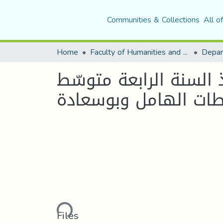
Communities & Collections
All o
Home
Faculty of Humanities and Social Sciences
Depar
 السنة الرابعة متوسّط
Loading...
Files