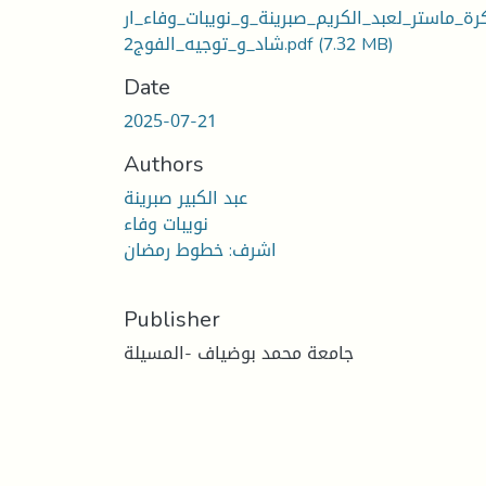
رة_ماستر_لعبد_الكريم_صبرينة_و_نويبات_وفاء_ار
شاد_و_توجيه_الفوج2.pdf
(7.32 MB)
Date
2025-07-21
Authors
عبد الكبير صبرينة
نويبات وفاء
اشرف: خطوط رمضان
Publisher
جامعة محمد بوضياف -المسيلة