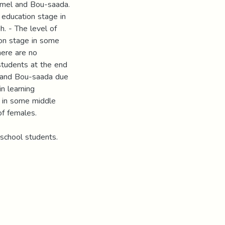
amel and Bou-saada.
 education stage in
. - The level of
ion stage in some
here are no
 students at the end
l and Bou-saada due
in learning
e in some middle
f females.
 school students.