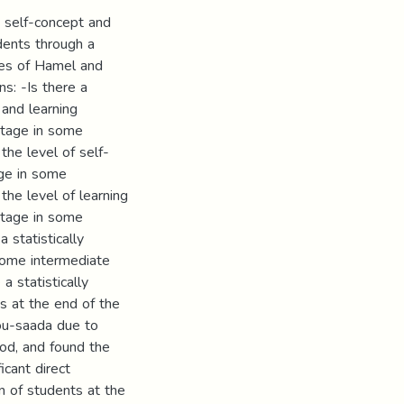
n self-concept and
dents through a
ies of Hamel and
s: -Is there a
 and learning
stage in some
he level of self-
ge in some
he level of learning
stage in some
 statistically
 some intermediate
 statistically
ts at the end of the
ou-saada due to
od, and found the
icant direct
n of students at the