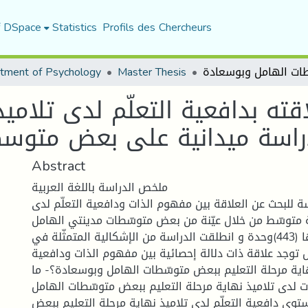
f DSpace
Statistics
Profils des Chercheurs
tment of Psychology
Master Thesis
ته بدافعية التعلّم لدى تلاميذ
Abstract
ملخص الدراسة باللغة العربية
 للبحث عن العلاقة بين مفهوم الذات ودافعية التعلّم لدى
عة متوسّط من خلال عيّنة من بعض متوسّطات مدينتي الهامل
و بوسعادة حجمها (443)وحدة و انطلقت الدراسة من الإشكالية المتمثّلة في
-هل توجد علاقة ذات دلالة إحصائية بين مفهوم الذات ودافعية
نهاية مرحلة التعليم ببعض متوسّطات الهامل وبوسعادة؟- ما
لدى تلاميذ نهاية مرحلة التعليم ببعض متوسّطات الهامل
وى دافعية التعلّم لدى تلاميذ نهاية مرحلة التعليم ببعض