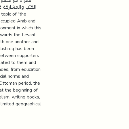
للمرأة مع مطلع
الكتب والمشاركة ف
eoccupied Arab and
ironment in which this
owards the Levant
with one another and
 Mashreq has been
 between supporters
elated to them and
ades, from education
cial norms and
 Ottoman period, the
at the beginning of
alism, writing books,
 limited geographical