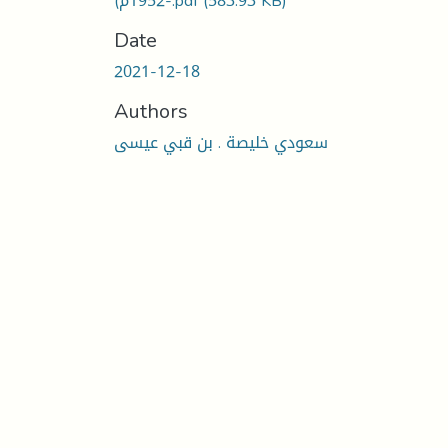
-1952م).pdf
(583.93 KB)
Date
2021-12-18
Authors
سعودي خليصة . بن قبي عيسى