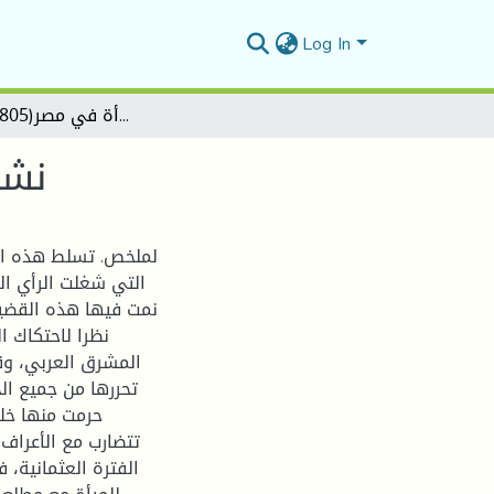
Log In
نشأة وتطور قضية تحرير المرأة في مصر(1805م -1952م)
نشأ)
لملخص. تسلط هذه الد
التي شغلت الرأي ال
نمت فيها هذه القضية 
نظرا لاحتكاك ا
المشرق العربي، وق
تحررها من جميع ال
حرمت منها خلا
تتضارب مع الأعراف 
الفترة العثمانية، 