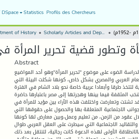
f DSpace
Statistics
Profils des Chercheurs
tment of History
Scholarly Articles and Department Publications
ة وتطور قضية تحرير المرأة في مصر(1805
Abstract
راسة الضوء على موضوع "تحرير المرأة"وهو أحد المواضيع
عام العربي والمصري بشكل خاص، كونها شكلت البيئة التي
لتتخذ طرقا وأبعادا عربية خاصة نحو بلاد الشام في الفترة
لنخب المثقفة فيما بينها وهجرتها إلى مصر باعتبارها حاضرة
د تشتت وتعارضت واختلفت هذه الآراء بين مؤيد للمرأة في
جوانب الاجتماعية المتعلقة بها والحصول على حقوقها التي
ل عقود من الزمن، من تعليم وعمل،وبين معارض لها كونها
والتقاليد الاجتماعية التي سيطرت على العقل العربي طوال
فالانطلاقة الأولى لهذه الدعوة كانت رجالية، لتنتقل بعد ذلك