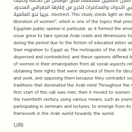
 القرن العشرين مستعملة شتى الوسائل من صحافة وتأليف
ي الندوات والمحاضرات لتخرج من إطارها الجغرافي المحدود
عربيا نحو العالمية. Abstrect. This study sheds light on the topic of "the
liberation of women", which is one of the topics that pr
Egyptian public opinion in particular, as it formed the env
issue grew to take special Arab roads and dimensions t
during the period due to the friction of educated elites 
their migration to Egypt as The metropolis of the Arab
dispersed and contradicted, and these opinions differed
of women in their emancipation from all social aspects r
obtaining their rights that were deprived of them for dec
and work, and opposing them because they contradict so
traditions that dominated the Arab mind Throughout the
first start of this call was men, then it moved to women 
the twentieth century, using various means, such as journ
participating in seminars and lectures, to emerge from its
framework in the Arab world towards the world.
URI