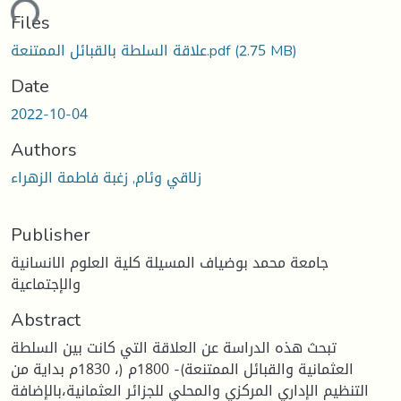
ading...
Files
(2.75 MB)
علاقة السلطة بالقبائل الممتنعة.pdf
Date
2022-10-04
Authors
زلاقي وئام, زغبة فاطمة الزهراء
Publisher
جامعة محمد بوضياف المسيلة كلية العلوم الانسانية
والإجتماعية
Abstract
تبحث هذه الدراسة عن العلاقة التي كانت بين السلطة
العثمانية والقبائل الممتنعة)- 1800م (، 1830م بداية من
التنظيم الإداري المركزي والمحلي للجزائر العثمانية،بالإضافة