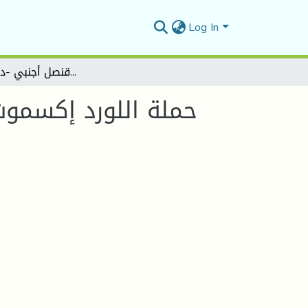
Log In
حملة اللورد إكسموث على مدينة الجزائر سنة 1816 في عيون رحالة محلي وقنصل أجنبي -دراسة مقارنة-