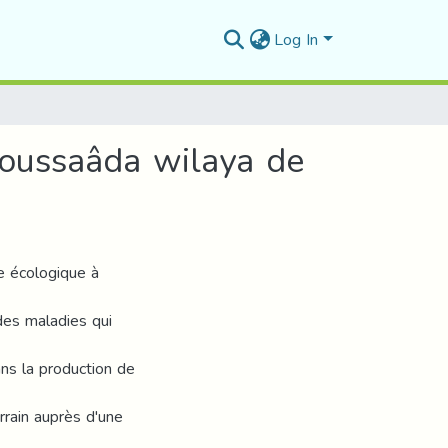
Log In
 Boussaâda wilaya de
re écologique à
des maladies qui
ans la production de
rain auprès d'une