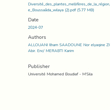
Diversité_des_plantes_mellifères_de_la_région
e_Boussaâda_wilaya (2).pdf
(5.77 MB)
Date
2024-07
Authors
ALLOUANI Ilham SAADOUNE Nor elyaqine Z
Abir. Enc/ MERABTI Karim
Publisher
Université Mohamed Boudiaf - M’Sila