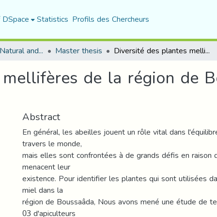
f DSpace
Statistics
Profils des Chercheurs
Department of Natural and Life Sciences
Master thesis
Diversité des plantes mellifères de la région de Boussaâda wilaya de M’sila
s mellifères de la région de
Abstract
En général, les abeilles jouent un rôle vital dans l'équilib
travers le monde,
mais elles sont confrontées à de grands défis en raison 
menacent leur
existence. Pour identifier les plantes qui sont utilisées d
miel dans la
région de Boussaâda, Nous avons mené une étude de ter
03 d'apiculteurs