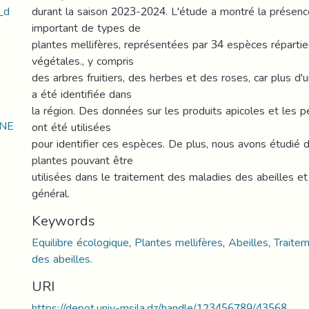
_d
durant la saison 2023-2024. L'étude a montré la présen
important de types de
plantes mellifères, représentées par 34 espèces répartie
végétales., y compris
des arbres fruitiers, des herbes et des roses, car plus d
a été identifiée dans
la région. Des données sur les produits apicoles et les p
INE
ont été utilisées
pour identifier ces espèces. De plus, nous avons étudié 
plantes pouvant être
utilisées dans le traitement des maladies des abeilles e
général.
Keywords
Equilibre écologique
,
Plantes mellifères
,
Abeilles
,
Traite
des abeilles.
URI
https://depot.univ-msila.dz/handle/123456789/43568