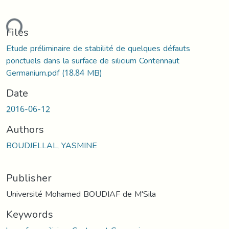
ading...
Files
Etude préliminaire de stabilité de quelques défauts
ponctuels dans la surface de silicium Contennaut
Germanium.pdf
(18.84 MB)
Date
2016-06-12
Authors
BOUDJELLAL, YASMINE
Publisher
Université Mohamed BOUDIAF de M'Sila
Keywords