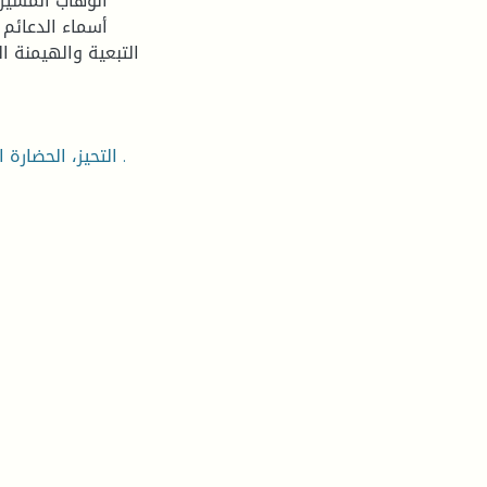
الوهاب المسيري
أسماء الدعائم 
التبعية والهيمنة ا
التحيز، الحضارة الغربية، الحضارة العربية الاسلامية، الهيمنة، التبعية، التجاوز .