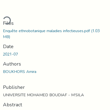
ding...
Files
Enquête ethnobotanique maladies infectieuses.pdf
(1.03
MB)
Date
2021-07
Authors
BOUKHORS Amira
Publisher
UNIVERSITE MOHAMED BOUDIAF - M’SILA
Abstract