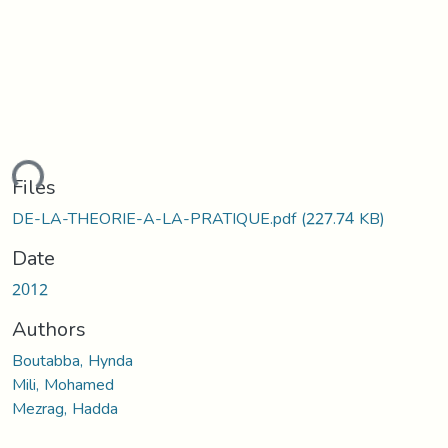
ding...
Files
DE-LA-THEORIE-A-LA-PRATIQUE.pdf
(227.74 KB)
Date
2012
Authors
Boutabba, Hynda
Mili, Mohamed
Mezrag, Hadda