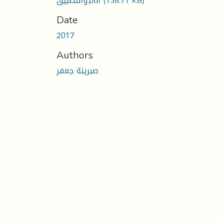
والتطبيق.pdf
(158.71 KB)
Date
2017
Authors
صبرينة جعفر