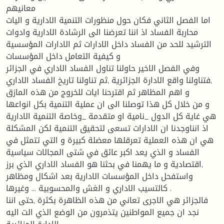
معانيهم
اما الفصل الثاني فكان حول منظورات التنمية الادارية و اليات
محاربة الفساد اذ اننا تعرضنا الى الرشادة الادارية وادوات
الترشيد للحد من الفساد داخل الادارات ثم الادارات المؤسسية
و كيفية التعامل داخل المؤسسات
وفي الفصل الاخير حاولنا تناول الفساد الاداري في الجزائر
,فتناولنا واقع الادارة الجزائرية ,ثم تناولنا تاريخ الفساد الاداري
و اهم المظاهر ثم اقترحنا ايات للخروج من هذه المازق
و من خلال كل هذا توصلنا الى ان عملية التنمية بكل انواعها
هي غاية كل الدول _نامية او متقدمة _وخاصة التنمية الادارية
اذ انناوجدنا ان الادارات تسعى لتحقيق التنمية لكن المشكلة
هي ان هذه العملية تعرقلها معضلة كبيرة و التي تتمثل في
الفساد و الذي يعد اكبر عائق في شتى المجالات سياسية
,اقتصادية و ما يهمنا في بحثنا هو الفساد الاداري الذي برز
واستفحل داخل المؤسسات الادارية بعد اشكال ومظاهر
كالتسيب الاداري و الغش والمحسوبية ... وغيرها .
فالجزائر هي الاجرى تعاني من هذه الظاهرة بكثرة ,حتى اننا
نجد ان جميع المواطنين يتذمرون من الوضع الذي الت اليه