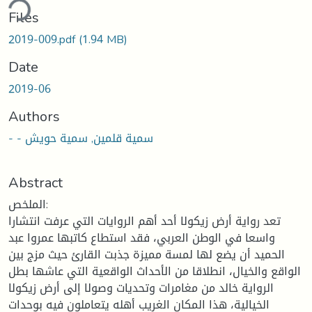
ding...
Files
2019-009.pdf
(1.94 MB)
Date
2019-06
Authors
- - سمية قلمين, سمية حويش
Abstract
الملخص:
تعد رواية أرض زيكولا أحد أهم الروايات التي عرفت انتشارا
واسعا في الوطن العربي، فقد استطاع كاتبها عمروا عبد
الحميد أن يضع لها لمسة مميزة جذبت القارئ حيث مزج بين
الواقع والخيال، انطلاقا من الأحداث الواقعية التي عاشها بطل
الرواية خالد من مغامرات وتحديات وصولا إلى أرض زيكولا
الخيالية، هذا المكان الغريب أهله يتعاملون فيه بوحدات