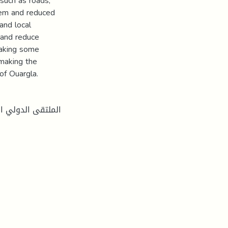
 such as roads,
stem and reduced
and local
 and reduce
making some
 making the
 of Ouargla.