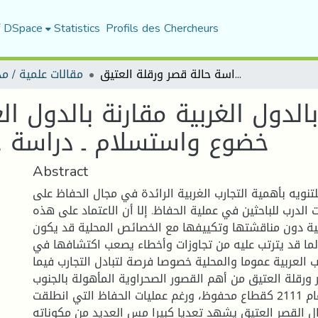
f DSpace
Statistics
Profils des Chercheurs
الحفاظ العمراني بالدول الغربية مقارنة بالدول العربية تميز وتفوق ... أم خضوع واستسلام ـ دراسة حالة قصر ورقلة العتيق
مقالات علمية / مد
الدول الغربية مقارنة بالدول الع
خضوع واستسلام ـ دراسة ح
Abstract
نويه بأهمية التجارب الغربية الرائدة في مجال الحفاظ على
 الدرب للباحثين في عملية الحفاظ. إلا أن الاعتماد على هذه
عربية دون مناقشتها وتكييفها مع الخصائص المحلية قد يكون
 لما قد يترتب عليه من تجاوزات وأخطاء يصعب اكتشافها في
رب العربية عموما والمحلية خصوصا فرصة لتبادل التجارب فيما
 ورقلة العتيق من أهم القصور الصحراوية المأهولة بالجنوب
الجزائري تم تصنيفه عام 2111 كقطاع محفوظ، ورغم عمليات الحفاظ التي انطلقت
ال القصر العتيق يشهد تعديا كبيرا مس العديد من مكوناته