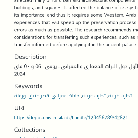
affected many of its urban and architectural components,
buildings, and squares. It affected the balance of its sy
its importance, and thus It requires some Western, Arab 
experiences that will speed up the preservation process
errors as much as possible. The research recommends 
considerations for transferring such experiences, such as
transfer informed before applying it in the ancient palace
Description
الملتقى الدولي الأول حول التراث المعماري والعمراني ـ يومي : 06 و 07 ماي
2024
Keywords
ورقلة
,
قصر عتيق
,
حفاظ عمراني
,
تجارب عربية
,
تجارب غربية
URI
https://depot.univ-msila.dz/handle/123456789/42821
Collections