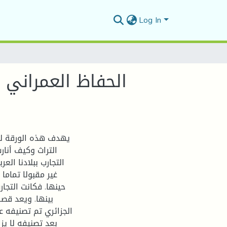
Log In
الحفاظ العمراني ب
يهدف هذه الورقة للت
التراث وكيف أنارت
التجارب ببلادنا ال
غير مقبولا تماما
حينها. فكانت التجا
بينها. ويعد قصر
بعد تصنيفه لا يز