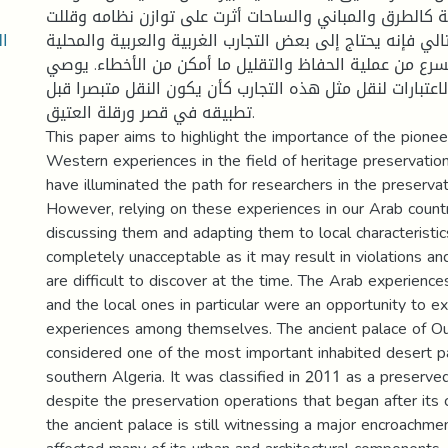
ية كالطرق والمباني والساحات أثرت على توازن نظامه وقللت
ال
الي فإنه يحتاج إلى بعض التجارب الغربية والعربية والمحلية
سرع من عملية الحفاظ والتقليل ما أمكن من الأخطاء. يوصي
عتبارات لنقل مثل هذه التجارب كأن يكون النقل متبصرا قبل
تطبيقه في قصر ورقلة العتيق.
This paper aims to highlight the importance of the pionee
Western experiences in the field of heritage preservati
have illuminated the path for researchers in the preserva
However, relying on these experiences in our Arab count
discussing them and adapting them to local characteristi
completely unacceptable as it may result in violations and
are difficult to discover at the time. The Arab experience
and the local ones in particular were an opportunity to e
experiences among themselves. The ancient palace of Ou
considered one of the most important inhabited desert p
southern Algeria. It was classified in 2011 as a preserve
despite the preservation operations that began after its cl
the ancient palace is still witnessing a major encroachme