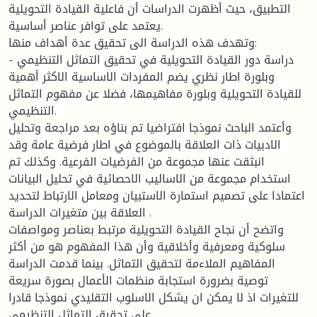
التطبيق، حيث أظهرت الدراسات أن فاعلية القيادة التحويلية
يعتمد على توافر عناصر أساسية.
وتهدف هذه الدراسة الى تحقيق عدة أهداف منها:
- دراسة دور القيادة التحويلية في تحقيق التماثل التنظيمي
وبلورة اطار نظري يضم المفردات الاساسية الاكثر أهمية
للقيادة التحويلية وبلورة مفاهيمها، فضلا عن مفهوم التماثل
التنظيمي.
وأعتمد الباحث نموذجا افتراضيا تم بناؤه بعد مراجعة وتحليل
الادبيات ذات العلاقة بالموضوع في اطار فرضية عامة وقد
انبثقت عنها مجموعة من الفرضيات الفرعية. وكذلك تم
استخدام مجموعة من الاساليب الاحصائية في تحليل البيانات
اعتمادا على تصميم استمارة الاستبيان ومعامل الارتباط لتحديد
العلاقة بين متغيرات الدراسة .
واتضح أن نجاح القيادة التحويلية مرتبط بعناصر ومواصفات
سلوكية ومعرفية وأخلاقية وأن هذا المفهوم هو من أكثر
المفاهيم الملاءمة لتحقيق التماثل. بينما قدمت الدراسة
توصية بضرورة استجابة منظمات الأعمال بصورة سريعة
للتغيرات اذ لا يمكن ان يشكل الاسلوب التقليدي نموذجا قادرا
على تحقيق التماثل التنظيمي