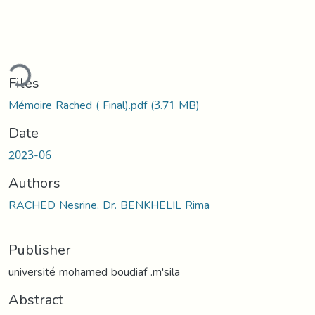
ding...
Files
Mémoire Rached ( Final).pdf
(3.71 MB)
Date
2023-06
Authors
RACHED Nesrine, Dr. BENKHELIL Rima
Publisher
université mohamed boudiaf .m'sila
Abstract