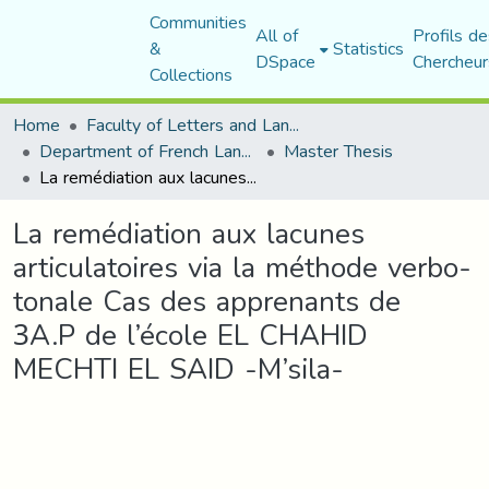
Communities
All of
Profils de
&
Statistics
DSpace
Chercheur
Collections
Home
Faculty of Letters and Languages
Department of French Language and Literature
Master Thesis
La remédiation aux lacunes articulatoires via la méthode verbo-tonale Cas des apprenants de 3A.P de l’école EL CHAHID MECHTI EL SAID -M’sila-
La remédiation aux lacunes
articulatoires via la méthode verbo-
tonale Cas des apprenants de
3A.P de l’école EL CHAHID
MECHTI EL SAID -M’sila-