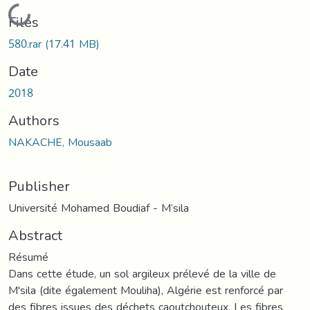
Loading...
Files
580.rar
(17.41 MB)
Date
2018
Authors
NAKACHE, Mousaab
Publisher
Université Mohamed Boudiaf - M’sila
Abstract
Résumé
Dans cette étude, un sol argileux prélevé de la ville de
M'sila (dite également Mouliha), Algérie est renforcé par
des fibres issues des déchets caoutchouteux. Les fibres