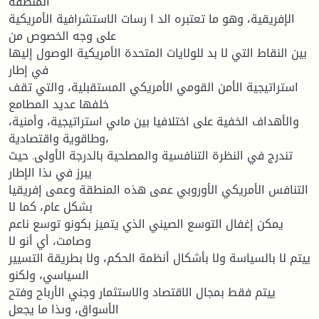
المنطقة
الإفريقية، وهو ما تعتبره الد ا رسات الاستشرافية الأمريكية
على وجه الخصوص من
بين النقاط التي لا بد للولايات المتحدة الأمريكية الوصول إليها
في إطار
استراتيجية الأمن القومي الأمريكي المستقبلية، والتي تقف
خلفها عديد المطامع
والأهداف الخفية على اختلافيا بين ماىي استراتيجية، وأمنية،
وطاقوية واقتصادية،
تندرج في النظرة التنافسية والمصلحية بالدرجة الأولى. حيث
يبرز في ىذا الإطار
التنافس الأمريكي الأوروبي عمى هذه المنطقة وعمى إفريقيا
بشكل عام، كما لا
يمكن إغفال التوسع الصيني الذي يتميز بكونو توسع ناعم
وصامت، أي أنو لا
ييتم لا بالسياسة ولا بأشكال أنظمة الحكم، ولا بطريقة التسيير
السياسي، ولكنو
ييتم فقط بمجال الاقتصاد والاستثمار وجني الأرباح وفتح
الأسواق، وىذا ما يجعل