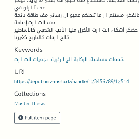
اء القديمة، كاستطاع مف خلبلو أف يقكؿ ما يريد، كيعبر
عف آ ا رئو في
كالفكر، مستثم ا ر ما تنطكم عميو ال رسائؿ مف طاقة ىائمة
مف الت ا رث.إضافة
حضكر أشكاؿ الت ا رث الأخرل منيا: الأدب الشعبي كالأساطير
كالخ ا رفات كالتاريخ كغيرىا .
Keywords
كممات مفتاحية: الركاية الج ا زئرية، تجميات الت ا رث.
URI
https://depot.univ-msila.dz/handle/123456789/12514
Collections
Master Thesis
Full item page