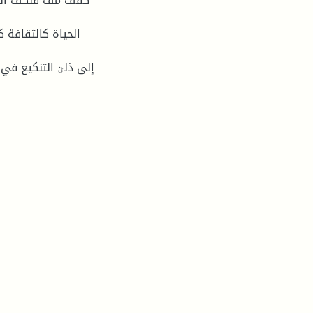
كفف مف فنكف الإنش
الحياة كالثقافة 
إلى ذلؾ التنكيع في 