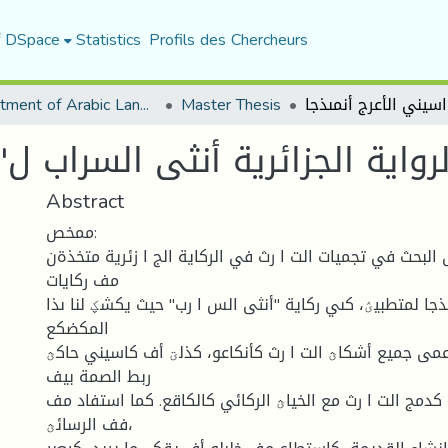
f DSpace
Statistics
Profils des Chercheurs
Department of Arabic Language and Literature
Master Thesis
Abstract
ممخص:
 البحث في تجميات الت ا رث في الركاية الج ا زئرية متخذةن
مف ركايات
جا لمتطبيؽ، كىي ركاية "أنثى الس ا رب" حيث يكشؼ لنا ىذا
المكضكع
عمى جميع أشكاؿ الت ا رث كأنكاعو، كذلؾ أف كاسيني حاكؿ
ربط الصمة بيف
كدمج الت ا رث مع الخياؿ الركائي كالكاقع. كما استفاد مف
فف الرسائؿ،