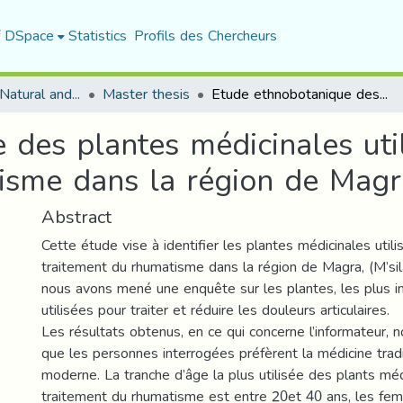
f DSpace
Statistics
Profils des Chercheurs
Department of Natural and Life Sciences
Master thesis
Etude ethnobotanique des plantes médicinales utilisées dans le traitement du rhumatisme dans la région de Magra (M’sila).
 des plantes médicinales uti
isme dans la région de Magra
Abstract
Cette étude vise à identifier les plantes médicinales util
traitement du rhumatisme dans la région de Magra, (M’sil
nous avons mené une enquête sur les plantes, les plus i
utilisées pour traiter et réduire les douleurs articulaires.
Les résultats obtenus, en ce qui concerne l’informateur, 
que les personnes interrogées préfèrent la médicine tradi
moderne. La tranche d’âge la plus utilisée des plants méd
traitement du rhumatisme est entre 20et 40 ans, les fe